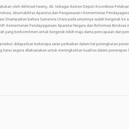
akukan oleh Akhmad Hasmy, Ak. Sebagai Asisten Deputi Koordinasi Pelaksa
Birokrasi, Akuntabilitas Aparatur,dan Pengawasan I Kementerian Pendayagun
rasi. Disampaikan bahwa Sumatera Utara pada umumnya sudah bergerak ke ar
IP. Kementerian Pendayagunaan Aparatur Negara dan Reformasi Birokrasi 
ah yang berkomitmen untuk bergerak lebih maju dama pencapaian dan pen
 tersebut didapatkan beberapa saran perbaikan dalam hal peningkatan pene
 harus segera dilaksanakan untuk meningkatkan kualitas dalam penerapan 