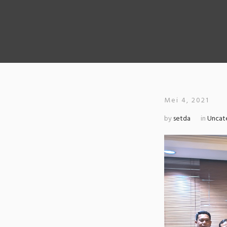
Mei 4, 2021
by
setda
in
Uncat